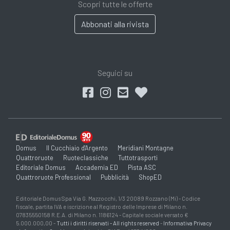
Scopri tutte le offerte
Abbonati alla rivista
Seguici su
Domus
Il Cucchiaio d'Argento
Meridiani Montagne
Quattroruote
Ruoteclassiche
Tuttotrasporti
Editoriale Domus
Accademia ED
Pista ASC
Quattroruote Professional
Pubblicità
ShopED
Editoriale Domus Spa Via G. Mazzocchi, 1/3 20089 Rozzano (Mi) - Codice
fiscale, partita IVA e iscrizione al Registro delle Imprese di Milano n.
07835550158 R.E.A. di Milano n. 1186124 - Capitale sociale versato €
5.000.000,00 -
Tutti i diritti riservati - All rights reserved
-
Informativa Privacy