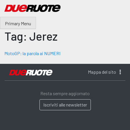
Skip
to
content
Primary Menu
Tag:
Jerez
MotoGP: la parola ai NUMERI
Mappa del sito
Resta sempre aggiornato
Iscriviti alle newsletter