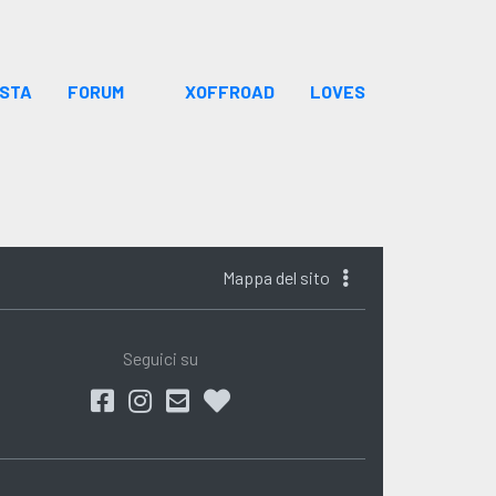
ISTA
FORUM
XOFFROAD
LOVES
Mappa del sito
Seguici su