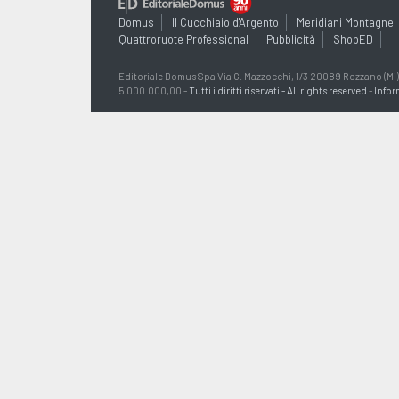
Domus
Il Cucchiaio d'Argento
Meridiani Montagne
Quattroruote Professional
Pubblicità
ShopED
Editoriale Domus Spa Via G. Mazzocchi, 1/3 20089 Rozzano (Mi) - 
5.000.000,00 -
Tutti i diritti riservati - All rights reserved
-
Infor