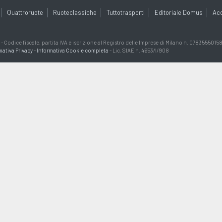
Quattroruote
Ruoteclassiche
Tuttotrasporti
Editoriale Domus
Ac
Codice fiscale, partita IVA e iscrizione al Registro delle Imprese di Milano n. 07835550158 
mativa Privacy
-
Informativa Cookie completa
- Lic. SIAE n. 4653/I/908