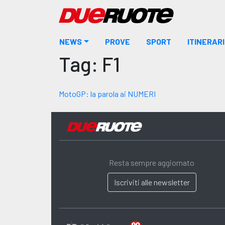
Skip
to
content
NEWS
PROVE
SPORT
ITINERARI
Tag:
F1
MotoGP: la parola ai NUMERI
Resta sempre aggiornato
Iscriviti alle newsletter