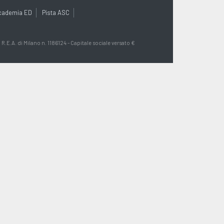
cademia ED
Pista ASC
R.E.A. di Milano n. 1186124 - Capitale sociale versato €